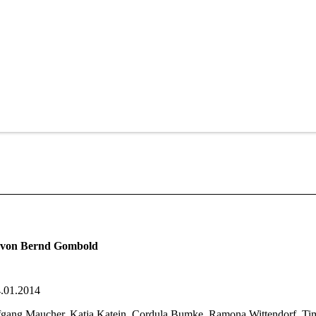
n von Bernd Gombold
4.01.2014
gang Maucher, Katja Katein, Cordula Bumke, Ramona Wittendorf, Ti