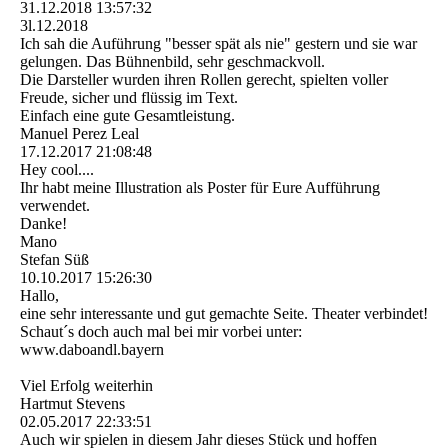
31.12.2018
13:57:32
3l.12.2018
Ich sah die Auführung "besser spät als nie" gestern und sie war
gelungen. Das Bühnenbild, sehr geschmackvoll.
Die Darsteller wurden ihren Rollen gerecht, spielten voller
Freude, sicher und flüssig im Text.
Einfach eine gute Gesamtleistung.
Manuel Perez Leal
17.12.2017
21:08:48
Hey cool....
Ihr habt meine Illustration als Poster für Eure Aufführung
verwendet.
Danke!
Mano
Stefan Süß
10.10.2017
15:26:30
Hallo,
eine sehr interessante und gut gemachte Seite. Theater verbindet!
Schaut´s doch auch mal bei mir vorbei unter:
www.daboandl.bayern
Viel Erfolg weiterhin
Hartmut Stevens
02.05.2017
22:33:51
Auch wir spielen in diesem Jahr dieses Stück und hoffen